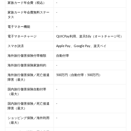
家族カード年会費（税込）
-
家族カード年会費無料ステー
-
タス
電子マネー機能
-
電子マネーチャージ
QUICPay利用、楽天Edy（オートチャージ可）
スマホ決済
Apple Pay、Google Pay、楽天ペイ
海外旅行傷害保険付帯種類
自動付帯
海外旅行傷害保険家族特約
-
海外旅行傷害保険／死亡後遺
500万円（自動付帯：500万円）
障害（最大）
国内旅行傷害保険自動付帯
-
（最大）
国内旅行傷害保険／死亡後遺
-
障害（最大）
ショッピング保険／海外利用
-
（最大）