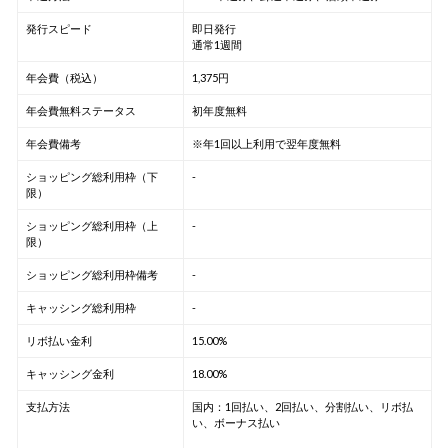
発行スピード
即日発行
通常1週間
年会費（税込）
1,375円
年会費無料ステータス
初年度無料
年会費備考
※年1回以上利用で翌年度無料
ショッピング総利用枠（下
-
限）
ショッピング総利用枠（上
-
限）
ショッピング総利用枠備考
-
キャッシング総利用枠
-
リボ払い金利
15.00%
キャッシング金利
18.00%
支払方法
国内：1回払い、2回払い、分割払い、リボ払
い、ボーナス払い