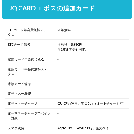
JQ CARD エポスの追加カード
ETCカード年会費無料ステー
永年無料
タス
ETCカード備考
※発行手数料0円
※1枚まで発行可能
家族カード年会費（税込）
-
家族カード年会費無料ステー
-
タス
家族カード備考
-
電子マネー機能
-
電子マネーチャージ
QUICPay利用、楽天Edy（オートチャージ可）
電子マネーチャージでポイン
-
ト対象
スマホ決済
Apple Pay、Google Pay、楽天ペイ