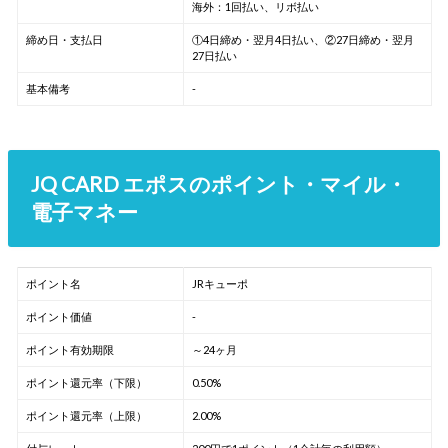
海外：1回払い、リボ払い
締め日・支払日
①4日締め・翌月4日払い、②27日締め・翌月
27日払い
基本備考
-
JQ CARD エポスのポイント・マイル・
電子マネー
ポイント名
JRキューポ
ポイント価値
-
ポイント有効期限
～24ヶ月
ポイント還元率（下限）
0.50%
ポイント還元率（上限）
2.00%