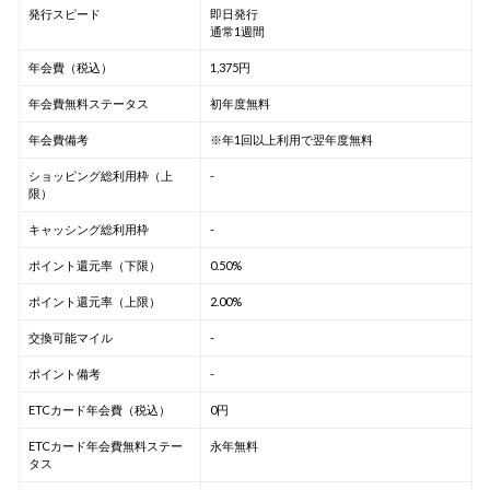
発行スピード
即日発行
通常1週間
年会費（税込）
1,375円
年会費無料ステータス
初年度無料
年会費備考
※年1回以上利用で翌年度無料
ショッピング総利用枠（上
-
限）
キャッシング総利用枠
-
ポイント還元率（下限）
0.50%
ポイント還元率（上限）
2.00%
交換可能マイル
-
ポイント備考
-
ETCカード年会費（税込）
0円
ETCカード年会費無料ステー
永年無料
タス