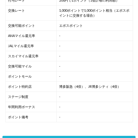
付与レート
200円で1ポイント（1会計毎の利用額）
交換レート
1,000ポイントで1,000ポイント相当（エポスポ
イントに交換する場合）
交換可能ポイント
エポスポイント
ANAマイル還元率
-
JALマイル還元率
-
スカイマイル還元率
-
交換可能マイル
-
ポイントモール
-
ポイント特約店
博多阪急（4倍）、JR博多シティ（4倍）
ステージ制度
-
年間利用ボーナス
-
ポイント備考
-