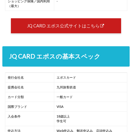
ショッピング保険／国内利用
-
（最大）
JQ CARD エポス公式サイトはこちら
JQ CARD エポスの基本スペック
発行会社名
エポスカード
提携会社名
九州旅客鉄道
カード分類
一般カード
国際ブランド
VISA
入会条件
18歳以上
学生可
申込方法
Web申込み、郵送申込み、店頭申込み