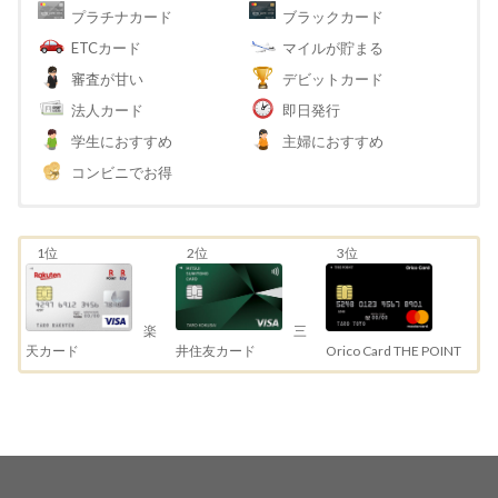
プラチナカード
ブラックカード
ETCカード
マイルが貯まる
審査が甘い
デビットカード
法人カード
即日発行
学生におすすめ
主婦におすすめ
コンビニでお得
1位
2位
3位
三
楽
井住友カード
天カード
Orico Card THE POINT