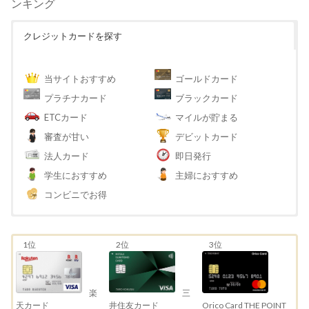
ンキング
クレジットカードを探す
当サイトおすすめ
ゴールドカード
プラチナカード
ブラックカード
ETCカード
マイルが貯まる
審査が甘い
デビットカード
法人カード
即日発行
学生におすすめ
主婦におすすめ
コンビニでお得
1位
2位
3位
三
楽
井住友カード
天カード
Orico Card THE POINT