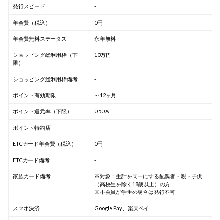
発行スピード
-
年会費（税込）
0円
年会費無料ステータス
永年無料
ショッピング総利用枠（下
10万円
限）
ショッピング総利用枠備考
-
ポイント有効期限
～12ヶ月
ポイント還元率（下限）
0.50%
ポイント特約店
-
ETCカード年会費（税込）
0円
ETCカード備考
-
家族カード備考
※対象：生計を同一にする配偶者・親・子供
（高校生を除く18歳以上）の方
※本会員が学生の場合は発行不可
スマホ決済
Google Pay、楽天ペイ