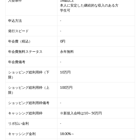
入会条件
18歳以上
本人に安定した継続的な収入のある方
学生可
申込方法
-
発行スピード
-
年会費（税込）
0円
年会費無料ステータス
永年無料
年会費備考
-
ショッピング総利用枠（下
10万円
限）
ショッピング総利用枠（上
100万円
限）
ショッピング総利用枠備考
-
キャッシング総利用枠
※新規入会時は10～50万円
リボ払い金利
-
キャッシング金利
18.00%～