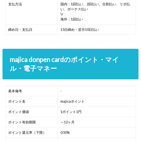
支払方法
国内：1回払い、2回払い、分割払い、リボ払
い、ボーナス払い
\r
海外：1回払い
締め日・支払日
15日締め・翌月10日払い
majica donpen cardのポイント・マイ
ル・電子マネー
基本備考
-
ポイント名
majicaポイント
ポイント価値
1ポイント1円
ポイント有効期限
～12ヶ月
ポイント還元率（下限）
0.50%