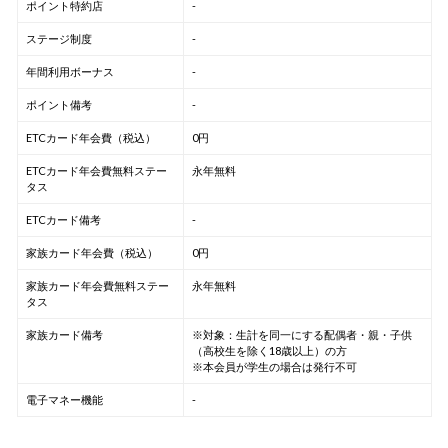
ポイント特約店
-
ステージ制度
-
年間利用ボーナス
-
ポイント備考
-
ETCカード年会費（税込）
0円
ETCカード年会費無料ステー
永年無料
タス
ETCカード備考
-
家族カード年会費（税込）
0円
家族カード年会費無料ステー
永年無料
タス
家族カード備考
※対象：生計を同一にする配偶者・親・子供
（高校生を除く18歳以上）の方
※本会員が学生の場合は発行不可
電子マネー機能
-