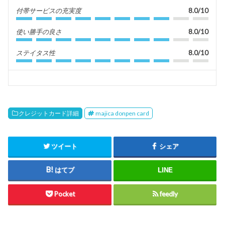
付帯サービスの充実度
8.0/10
使い勝手の良さ
8.0/10
ステイタス性
8.0/10
クレジットカード詳細
majica donpen card
ツイート
シェア
はてブ
LINE
Pocket
feedly