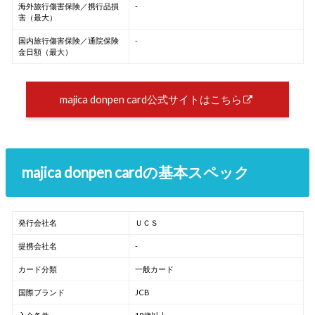
海外旅行傷害保険／携行品損
-
害（最大）
国内旅行傷害保険／通院保険
-
金日額（最大）
majica donpen card公式サイトはこちら
majica donpen cardの基本スペック
発行会社名
ＵＣＳ
提携会社名
-
カード分類
一般カード
国際ブランド
JCB