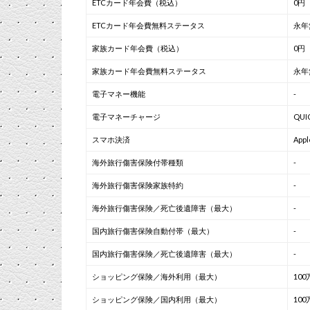
ETCカード年会費（税込）
0円
ETCカード年会費無料ステータス
永年
家族カード年会費（税込）
0円
家族カード年会費無料ステータス
永年
電子マネー機能
-
電子マネーチャージ
QUI
スマホ決済
App
海外旅行傷害保険付帯種類
-
海外旅行傷害保険家族特約
-
海外旅行傷害保険／死亡後遺障害（最大）
-
国内旅行傷害保険自動付帯（最大）
-
国内旅行傷害保険／死亡後遺障害（最大）
-
ショッピング保険／海外利用（最大）
100
ショッピング保険／国内利用（最大）
100