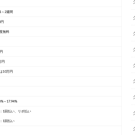
1～2週間
75円
度無料
万円
万円
は10万円
94%～17.94%
：1回払い、リボ払い
：1回払い