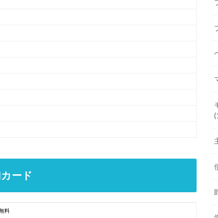
(
加カード
無料