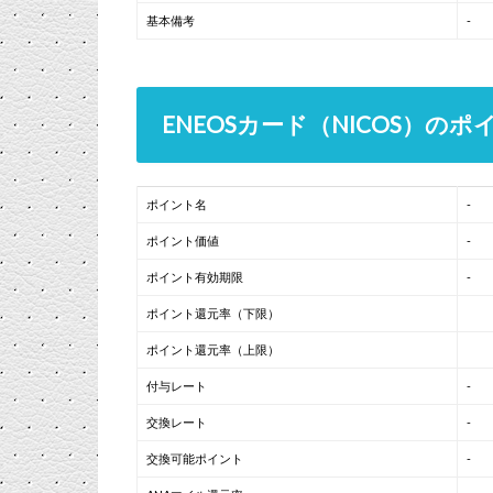
基本備考
-
ENEOSカード（NICOS）の
ポイント名
-
ポイント価値
-
ポイント有効期限
-
ポイント還元率（下限）
ポイント還元率（上限）
付与レート
-
交換レート
-
交換可能ポイント
-