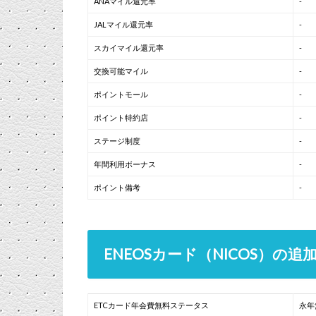
ANAマイル還元率
-
JALマイル還元率
-
スカイマイル還元率
-
交換可能マイル
-
ポイントモール
-
ポイント特約店
-
ステージ制度
-
年間利用ボーナス
-
ポイント備考
-
ENEOSカード（NICOS）の追
ETCカード年会費無料ステータス
永年