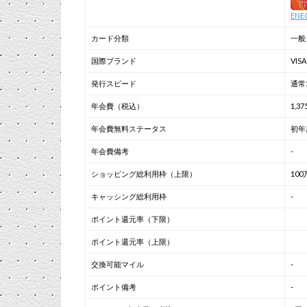
EN
カード分類
一般
国際ブランド
VIS
発行スピード
通常
年会費（税込）
1,3
年会費無料ステータス
初年
年会費備考
-
ショッピング総利用枠（上限）
100
キャッシング総利用枠
-
ポイント還元率（下限）
ポイント還元率（上限）
交換可能マイル
-
ポイント備考
-