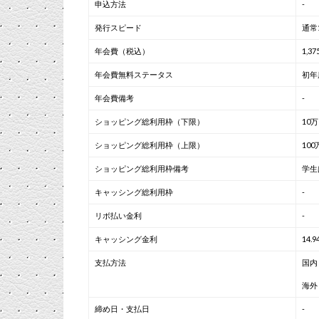
申込方法
-
発行スピード
通常
年会費（税込）
1,3
年会費無料ステータス
初年
年会費備考
-
ショッピング総利用枠（下限）
10
ショッピング総利用枠（上限）
100
ショッピング総利用枠備考
学生
キャッシング総利用枠
-
リボ払い金利
-
キャッシング金利
14.
支払方法
国内
海外
締め日・支払日
-