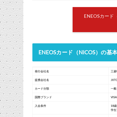
ENEOSカード
ENEOSカード（NICOS）の
発行会社名
三菱
提携会社名
JX
カード分類
一般
国際ブランド
VIS
入会条件
18
学生