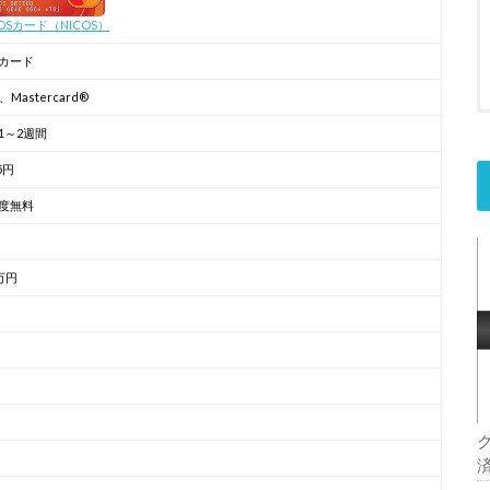
EOSカード（NICOS）
カード
A、Mastercard®
1～2週間
75円
度無料
万円