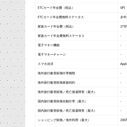
ETCカード年会費（税込）
0円
ETCカード年会費無料ステータス
永年
家族カード年会費（税込）
275
家族カード年会費無料ステータス
-
電子マネー機能
-
電子マネーチャージ
-
スマホ決済
App
海外旅行傷害保険付帯種類
-
海外旅行傷害保険家族特約
-
海外旅行傷害保険／死亡後遺障害（最大）
-
国内旅行傷害保険自動付帯（最大）
-
国内旅行傷害保険／死亡後遺障害（最大）
-
ショッピング保険／海外利用（最大）
200