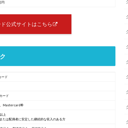
万円
ード公式サイトはこちら
ク
Rカード
カード
A、Mastercard®
歳以上
または配偶者に安定した継続的な収入のある方