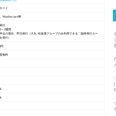
カード
A、Mastercard®
発行
2～3週間
申込の場合、即日発行（大丸･松坂屋グループのみ利用できる「臨時発行カー
を発行）
00円
度無料
%
%