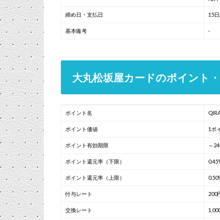
締め日・支払日
15
基本備考
-
大丸松坂屋カードのポイント・
ポイント名
QI
ポイント価値
1ポ
ポイント有効期限
～2
ポイント還元率（下限）
0.45
ポイント還元率（上限）
0.50
付与レート
20
交換レート
1,