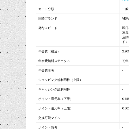
カード分類
一般
国際ブランド
VIS
発行スピード
即日
通常
店頭
ド」
年会費（税込）
2,2
年会費無料ステータス
初年
年会費備考
-
ショッピング総利用枠（上限）
-
キャッシング総利用枠
-
ポイント還元率（下限）
0.45
ポイント還元率（上限）
0.50
交換可能マイル
-
ポイント備考
-