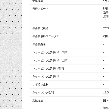
申込方法
We
発行スピード
即日
通常
店頭
ド」
年会費（税込）
2,2
年会費無料ステータス
初年
年会費備考
-
ショッピング総利用枠（下限）
-
ショッピング総利用枠（上限）
-
ショッピング総利用枠備考
-
キャッシング総利用枠
-
リボ払い金利
-
キャッシング金利
18.
支払方法
国内
海外