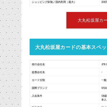
ショッピング保険／国内利用（最大）
200
大丸松坂屋カ
大丸松坂屋カードの基本スペッ
発行会社名
JF
提携会社名
-
カード分類
一般
国際ブランド
VIS
入会条件
18
本人