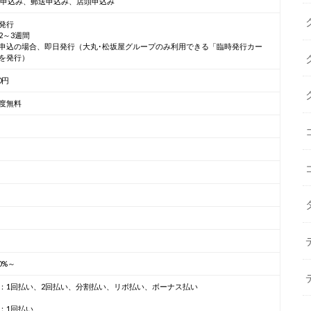
b申込み、郵送申込み、店頭申込み
発行
2～3週間
申込の場合、即日発行（大丸･松坂屋グループのみ利用できる「臨時発行カー
を発行）
00円
度無料
00%～
：1回払い、2回払い、分割払い、リボ払い、ボーナス払い
：1回払い