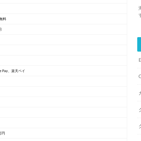
無料
円
le Pay、楽天ペイ
万円