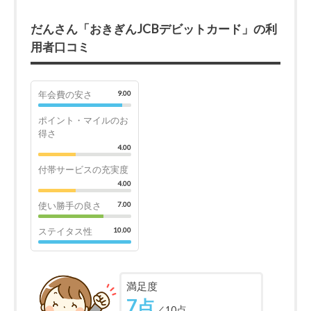
だんさん「おきぎんJCBデビットカード」の利
用者口コミ
年会費の安さ
9.00
ポイント・マイルのお
得さ
4.00
付帯サービスの充実度
4.00
使い勝手の良さ
7.00
ステイタス性
10.00
満足度
7点
／10点