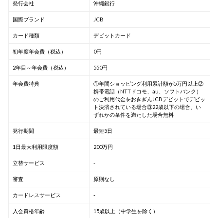
発行会社
沖縄銀行
国際ブランド
JCB
カード種類
デビットカード
初年度年会費（税込）
0円
2年目～年会費（税込）
550円
年会費特典
①年間ショッピング利用累計額が5万円以上②
携帯電話（NTTドコモ、au、ソフトバンク）
のご利用代金をおきぎんJCBデビットでデビッ
ト決済されている場合③22歳以下の場合、い
ずれかの条件を満たした場合無料
発行期間
最短5日
1日最大利用限度額
200万円
立替サービス
-
審査
原則なし
カードレスサービス
-
入会資格年齢
15歳以上（中学生を除く）