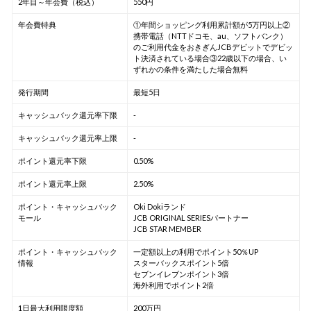
2年目～年会費（税込）
550円
年会費特典
①年間ショッピング利用累計額が5万円以上②
携帯電話（NTTドコモ、au、ソフトバンク）
のご利用代金をおきぎんJCBデビットでデビッ
ト決済されている場合③22歳以下の場合、い
ずれかの条件を満たした場合無料
発行期間
最短5日
キャッシュバック還元率下限
-
キャッシュバック還元率上限
-
ポイント還元率下限
0.50%
ポイント還元率上限
2.50%
ポイント・キャッシュバック
Oki Dokiランド
モール
JCB ORIGINAL SERIESパートナー
JCB STAR MEMBER
ポイント・キャッシュバック
一定額以上の利用でポイント50％UP
情報
スターバックスポイント5倍
セブンイレブンポイント3倍
海外利用でポイント2倍
1日最大利用限度額
200万円