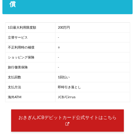
償
1日最大利用限度額
200万円
立替サービス
-
不正利用時の補償
○
ショッピング保険
-
旅行傷害保険
-
支払回数
1回払い
支払方法
即時引き落とし
海外ATM
JCB/Cirrus
おきぎんJCBデビットカード公式サイトはこちら