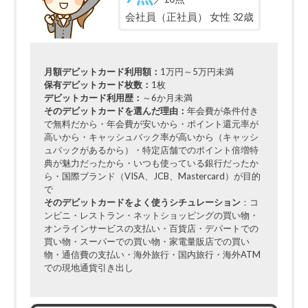
会社員（正社員） 女性 32歳
月額デビットカード利用額：
1万円～5万円未満
保有デビットカード枚数：
1枚
デビットカード利用歴：
～6か月未満
そのデビットカードを選んだ理由：
年会費が条件付き
で無料だから・年会費が安いから・ポイント還元率が
高いから・キャッシュバック率が高いから（キャッシ
ュバックがあるから）・特定店舗でのポイント倍増特
典が魅力だったから・いつも使っている銀行だったか
ら・国際ブランド（VISA、JCB、Mastercard）が目的
で
そのデビットカードをよく使うシチュレーション
：コ
ンビニ・レストラン・ネットショッピングの買い物・
オンラインサービスの支払い・百貨店・デパートでの
買い物・スーパーでの買い物・家電量販店での買い
物・通信費の支払い・海外旅行・国内旅行・海外ATM
での現地通貨引き出し