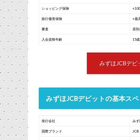
ショッピング保険
○1
旅行傷害保険
○最
審査
原則
入会資格年齢
15
みずほJCBデ
みずほJCBデビットの基本ス
発行会社
みず
国際ブランド
JCB