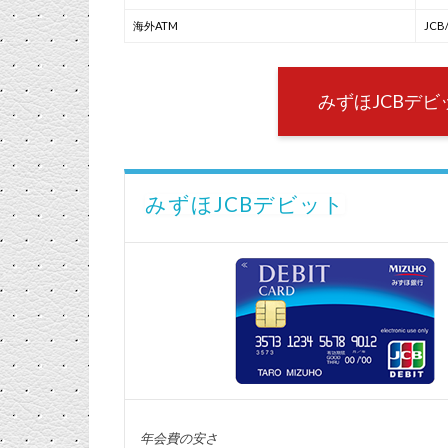
海外ATM
JCB/
みずほJCBデ
みずほJCBデビット
年会費の安さ