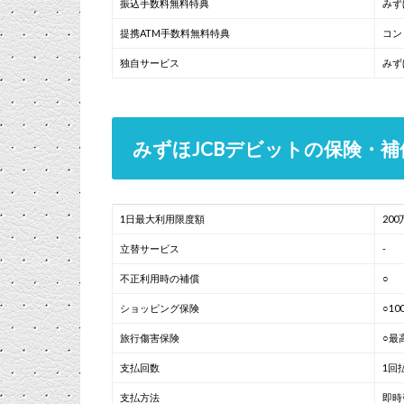
振込手数料無料特典
みず
提携ATM手数料無料特典
コン
独自サービス
みず
みずほJCBデビットの保険・補
1日最大利用限度額
200
立替サービス
-
不正利用時の補償
○
ショッピング保険
○1
旅行傷害保険
○最
支払回数
1回
支払方法
即時