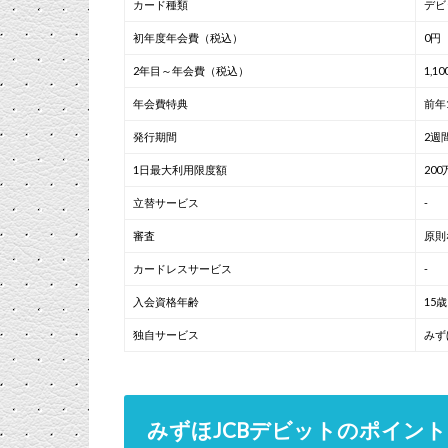
カード種類
デビ
初年度年会費（税込）
0円
2年目～年会費（税込）
1,1
年会費特典
前年
発行期間
2週
1日最大利用限度額
200
立替サービス
-
審査
原則
カードレスサービス
-
入会資格年齢
15
独自サービス
みず
みずほJCBデビットのポイン