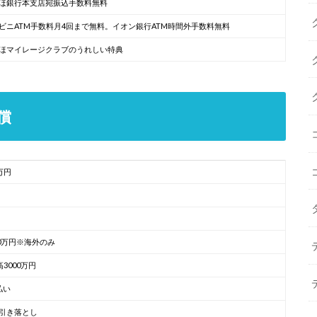
ほ銀行本支店宛振込手数料無料
ビニATM手数料月4回まで無料。イオン銀行ATM時間外手数料無料
ほマイレージクラブのうれしい特典
償
万円
00万円※海外のみ
高3000万円
払い
引き落とし