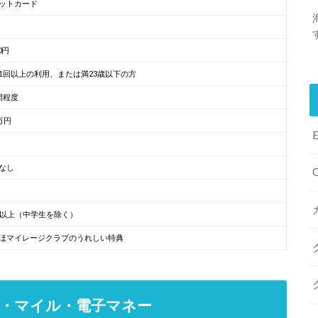
ットカード
00円
1回以上の利用、または満23歳以下の方
間程度
万円
なし
歳以上（中学生を除く）
ほマイレージクラブのうれしい特典
ト・マイル・電子マネー