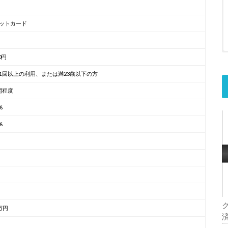
ットカード
00円
1回以上の利用、または満23歳以下の方
間程度
%
%
万円