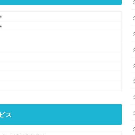
%
%
ビス