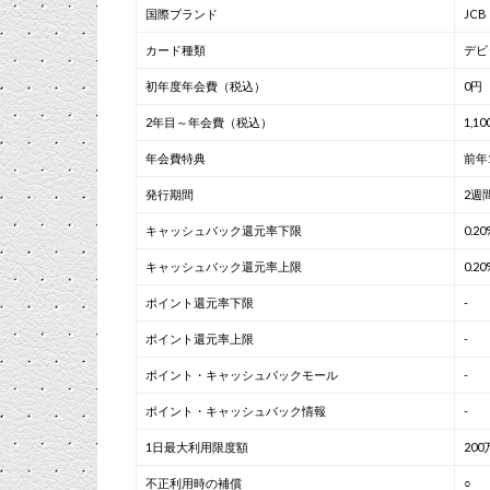
国際ブランド
JCB
カード種類
デビ
初年度年会費（税込）
0円
2年目～年会費（税込）
1,1
年会費特典
前年
発行期間
2週
キャッシュバック還元率下限
0.20
キャッシュバック還元率上限
0.20
ポイント還元率下限
-
ポイント還元率上限
-
ポイント・キャッシュバックモール
-
ポイント・キャッシュバック情報
-
1日最大利用限度額
200
不正利用時の補償
○