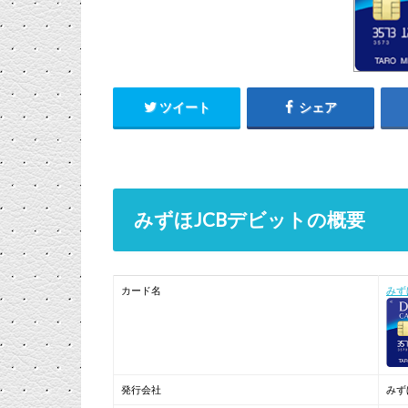
ツイート
シェア
みずほJCBデビットの概要
カード名
みず
発行会社
みず