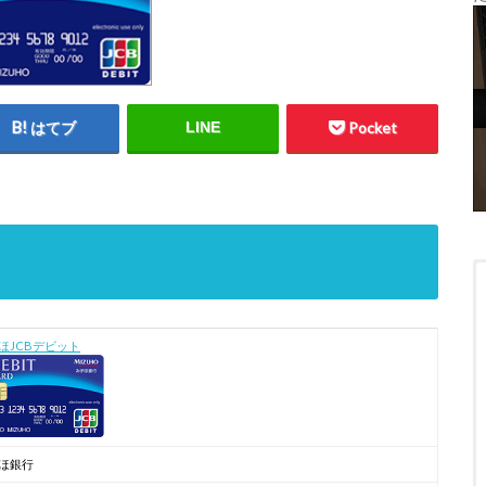
はてブ
LINE
Pocket
ほJCBデビット
ほ銀行