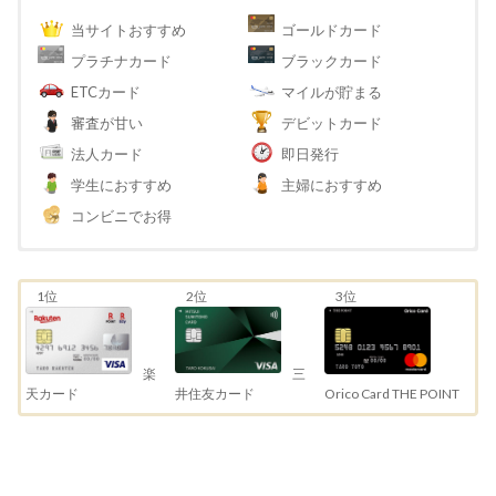
当サイトおすすめ
ゴールドカード
プラチナカード
ブラックカード
ETCカード
マイルが貯まる
審査が甘い
デビットカード
法人カード
即日発行
学生におすすめ
主婦におすすめ
コンビニでお得
1位
2位
3位
三
楽
井住友カード
天カード
Orico Card THE POINT